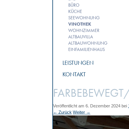
BÜRO
KÜCHE
SEEWOHNUNG
VINOTHEK
WOHNZIMMER
ALTBAUVILLA
ALTBAUWOHNUNG
EINFAMILIENHAUS
LEISTUNGEN
KONTAKT
FARBEBEWEGT
Veröffentlicht am
6. Dezember 2024
bei
← Zurück
Weiter →