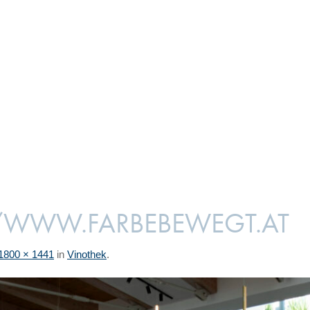
/WWW.FARBEBEWEGT.AT
1800 × 1441
in
Vinothek
.